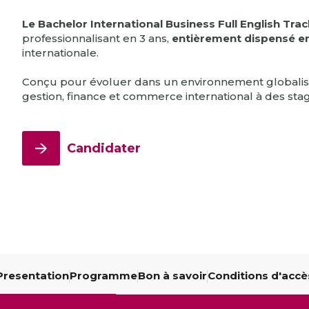
Alumni
Bachelor Full English 3ème année
International & Geopolitics - Full English
Le Bachelor International Business Full English Tra
Programme Grande École 1ère
professionnalisant en 3 ans,
entièrement dispensé en
Management & RH
année
internationale.
TROUVER UNE FORMATION
Programme Grande École 2ème
Conçu pour évoluer dans un environnement globalis
année
gestion, finance et commerce international à des stag
Programme Grande École 3ème
année
Candidater
Presentation
Programme
Bon à savoir
Conditions d'accè