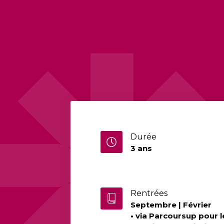
Durée
3 ans
Rentrées
Septembre | Février
• via Parcoursup pour l