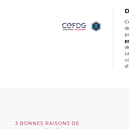
D
C
d
p
p
dé
L
c
d’
3 BONNES RAISONS DE