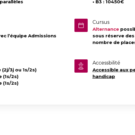
parallèles
• B3 : 10450€
Cursus
Alternance
possib
avec l’équipe Admissions
sous réserve des c
nombre de places
Accessbilité
 (2j/3j ou 1s/2s)
Accessible aux p
e (1s/2s)
handicap
e (1s/2s)