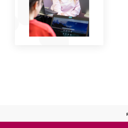
Engagements RSE
VAE
Istec 
Contact
Bourses & Financements
DBA
Contact