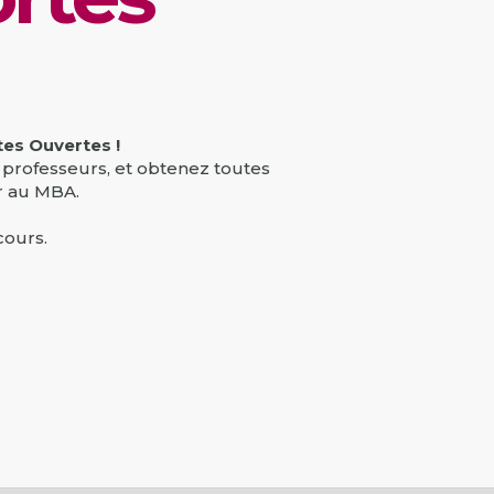
Alumni
Bachelor Full English 3ème année
International & Geopolitics - Full English
Programme Grande École 1ère
Management & RH
année
TROUVER UNE FORMATION
Programme Grande École 2ème
année
es Ouvertes !
Programme Grande École 3ème
 professeurs, et obtenez toutes
année
r au MBA.
cours.