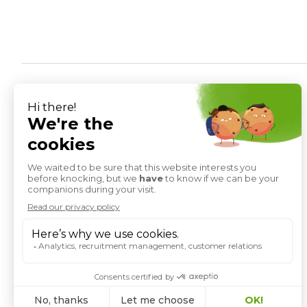
ÉCOLE SUPÉRIEURE DE COMMERCE
EN ALTERNANCE
128 quai de Jemmapes
75010 Paris – France
Tél.:
+33 (0)1 40 40 20 30
Email :
info@istec.fr