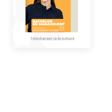
Engagements RSE
VAE
Istec 
Contact
Bourses & Financements
DBA
Contact
Télécharger la brochure