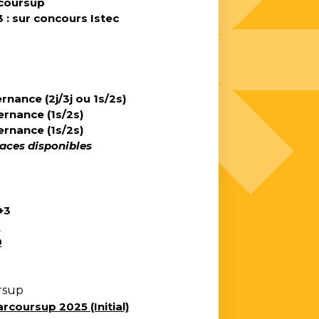
rcoursup
3 : sur concours Istec
ternance (2j/3j ou 1s/2s)
lternance (1s/2s)
lternance (1s/2s)
laces disponibles
+3
4
0
rsup
rcoursup 2025 (Initial)