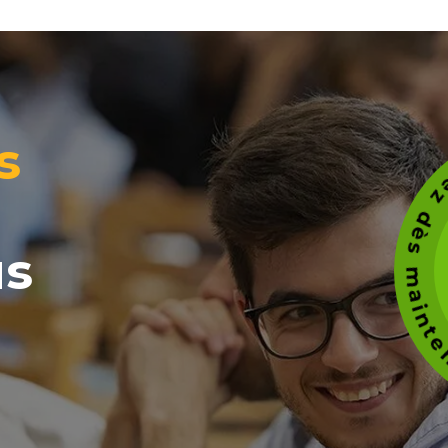
Candidate
s
us