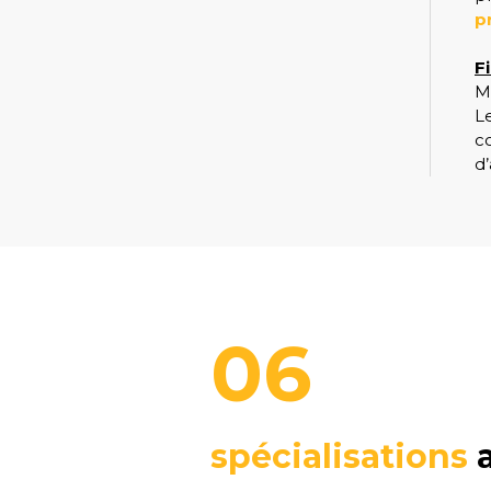
p
F
M
L
c
d
06
spécialisations
a