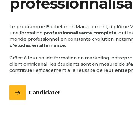
professionnalis
Alumni
Bachelor Full English 3ème année
International & Geopolitics - Full English
Programme Grande École 1ère
Management & RH
année
TROUVER UNE FORMATION
Le programme Bachelor en Management, diplôme Visé
Programme Grande École 2ème
une formation
professionnalisante complète
, qui l
année
monde professionnel en constante évolution, notam
Programme Grande École 3ème
d’études en alternance.
année
Grâce à leur solide formation en marketing, entrepre
client omnicanal, les étudiants sont en mesure de
s’
contribuer efficacement à la réussite de leur entrepr
Candidater