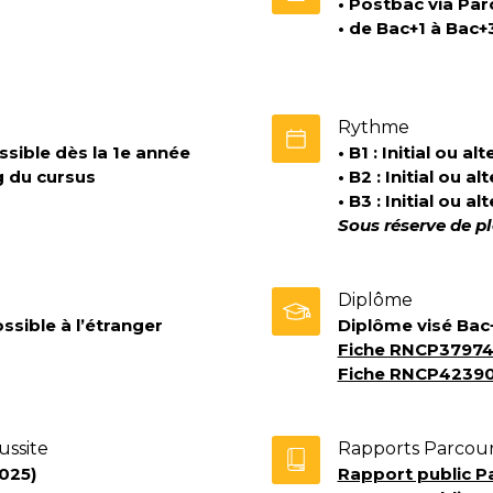
• Postbac via Pa
• de Bac+1 à Bac+
Rythme
ossible dès la 1e année
• B1 : Initial ou al
g du cursus
• B2 : Initial ou a
• B3 : Initial ou a
Sous réserve de p
Diplôme
ssible à l’étranger
Diplôme vi
sé Bac
Fiche RNCP3797
Fiche RNCP4239
ussite
Rapports Parcou
025)
Rapport public Pa