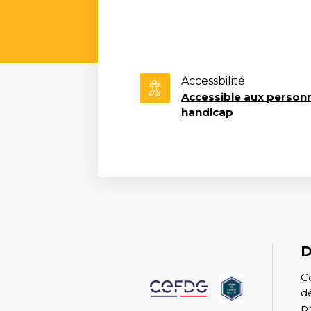
Accessbilité
Accessible aux personn
handicap
D
C
d
p