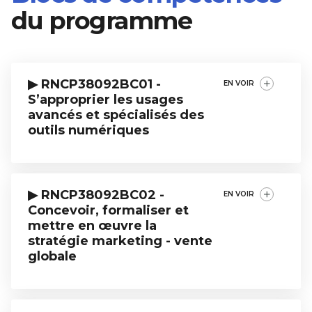
du programme
▶ RNCP38092BC01 -
EN VOIR
S’approprier les usages
avancés et spécialisés des
outils numériques
Compétences :
Utiliser de façon autonome des outils numériques
avancés
▶ RNCP38092BC02 -
EN VOIR
Préparer et obtenir des certifications numériques
Concevoir, formaliser et
Mobiliser les outils digitaux dans des projets
mettre en œuvre la
(étude de marché, plan marketing, prospection…)
stratégie marketing - vente
globale
Utiliser des outils de micro-management
(rémunération, recrutement, évaluation…)
Compétences :
Modalités d’évaluation :
Élaborer et structurer une stratégie marketing-
vente
Contrôle continu des connaissances