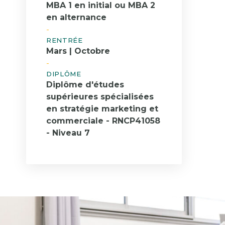
MBA 1 en initial ou MBA 2
Engagements RSE
VAE
Istec 
en alternance
Contact
Bourses & Financements
DBA
-
Contact
RENTRÉE
Mars | Octobre
-
DIPLÔME
Diplôme d'études
supérieures spécialisées
en stratégie marketing et
commerciale - RNCP41058
- Niveau 7