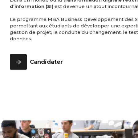
Alumni
Bachelor Full English 3ème année
d’information (SI)
est devenue un atout incontourna
International & Geopolitics - Full English
Programme Grande École 1ère
Management & RH
Le programme MBA Business Developpement des SI o
année
permettant aux étudiants de développer une expertis
TROUVER UNE FORMATION
Programme Grande École 2ème
gestion de projet, la conduite du changement, le tes
année
données.
Programme Grande École 3ème
année
Candidater