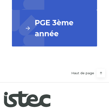
PGE 3ème
année
Haut de page