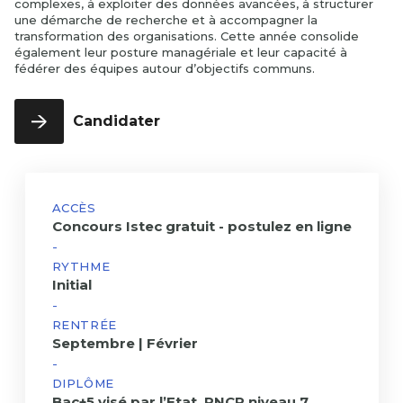
Recherche &
complexes, à exploiter des données avancées, à structurer
Education
Engagements
année
FLE
année
& Influence
nous
internationales
Développement
Incubateur
une démarche de recherche et à accompagner la
RSE
Contact
transformation des organisations. Cette année consolide
Bachelor
Programmes
Istec x EEMI
3ème
Finance &
également leur posture managériale et leur capacité à
Bourses &
Full English
MBA
année
Juridique
Istec Alumni
fédérer des équipes autour d’objectifs communs.
Financements
1ère année
TROUVER UNE FORMATION
VAE
Entrepreneuriat
Contact
Bachelor
& Innovation
DBA
Candidater
Full English
International &
2ème
Geopolitics -
année
Full English
Bachelor
Management &
Full English
ACCÈS
RH
3ème
Concours Istec gratuit - postulez en ligne
année
-
RYTHME
Programme
Initial
Grande
-
École 1ère
RENTRÉE
année
Septembre | Février
Programme
-
Grande
DIPLÔME
École 2ème
Bac+5 visé par l’Etat, RNCP niveau 7