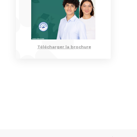
Engagements RSE
VAE
Istec 
Contact
Bourses & Financements
DBA
Contact
Télécharger la brochure