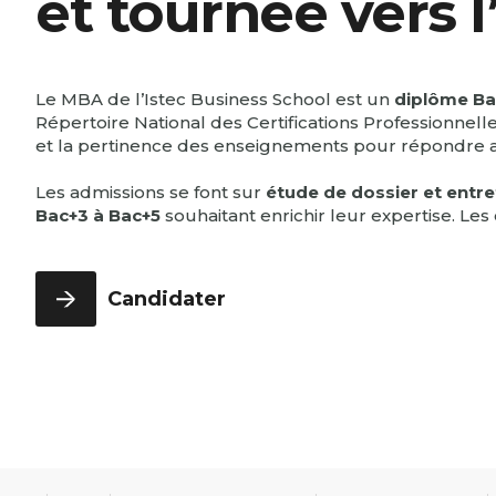
et tournée vers l
Alumni
Bachelor Full English 3ème année
International & Geopolitics - Full English
Programme Grande École 1ère
Management & RH
année
TROUVER UNE FORMATION
Le MBA de l’Istec Business School est un
diplôme Bac
Programme Grande École 2ème
Répertoire National des Certifications Professionnell
année
et la pertinence des enseignements pour répondre 
Programme Grande École 3ème
année
Les admissions se font sur
étude de dossier et entre
Bac+3 à Bac+5
souhaitant enrichir leur expertise. Le
Candidater