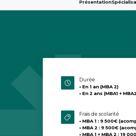
Présentation
Spécialis
Durée
• En 1 an (MBA 2)
• En 2 ans (MBA1 + MBA2
Frais de scolarité
• MBA 1 : 9 500€ (acom
• MBA 2 : 9 500€ (acom
• MBA 1 + MBA 2 : 19 00