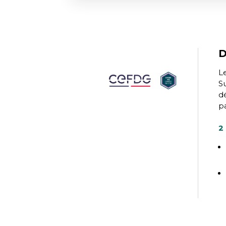
D
L
Su
d
pa
2