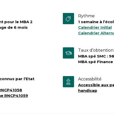
Rythme
nt pour le MBA 2
1 semaine à l’éco
tage de 6 mois
Calendrier Initial
Calendrier Alter
Taux d’obtention 
MBA spé SMC : 9
MBA spé Finance 
connus par l’Etat
Accessbilité
Accessible aux p
 RNCP41058
handicap
he RNCP41059