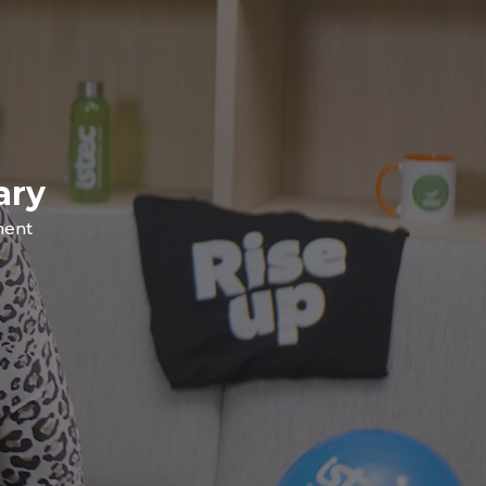
ary
ment