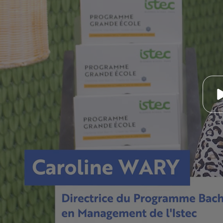
Engagements RSE
VAE
Istec 
Contact
Bourses & Financements
DBA
Contact