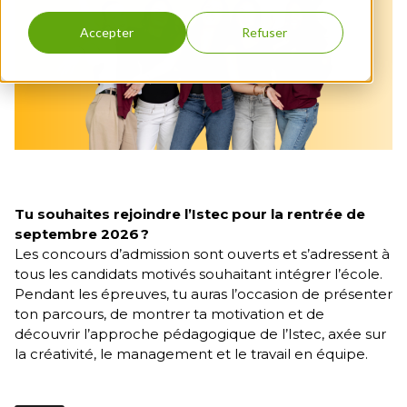
Recherche &
Education
Engagements
année
FLE
année
& Influence
nous
internationales
Développement
Incubateur
RSE
Accepter
Refuser
Contact
Bachelor
Programmes
Istec x EEMI
3ème
Finance &
Bourses &
Full English
MBA
année
Juridique
Istec Alumni
Financements
1ère année
TROUVER UNE FORMATION
VAE
Entrepreneuriat
Contact
Bachelor
& Innovation
DBA
Full English
International &
2ème
Geopolitics -
année
Full English
Bachelor
Management &
Full English
Tu souhaites rejoindre l’Istec pour la rentrée de
RH
3ème
septembre 2026 ?
année
Les concours d’admission sont ouverts et s’adressent à
tous les candidats motivés souhaitant intégrer l’école.
Programme
Pendant les épreuves, tu auras l’occasion de présenter
Grande
École 1ère
ton parcours, de montrer ta motivation et de
année
découvrir l’approche pédagogique de l’Istec, axée sur
la créativité, le management et le travail en équipe.
Programme
Grande
École 2ème