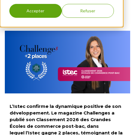
Recherche &
Education
Engagements
année
FLE
année
& Influence
nous
internationales
Développement
Incubateur
RSE
Accepter
Refuser
Contact
Bachelor
Programmes
Istec x EEMI
3ème
Finance &
CLASSEMENT
Bourses &
Full English
MBA
année
Juridique
Istec Alumni
Financements
1ère année
TROUVER UNE FORMATION
VAE
Entrepreneuriat
Contact
Bachelor
& Innovation
DBA
Full English
International &
2ème
Geopolitics -
année
Full English
Bachelor
Management &
Full English
RH
3ème
année
Programme
Grande
École 1ère
L’Istec confirme la dynamique positive de son
année
développement. Le magazine Challenges a
publié son Classement 2026 des Grandes
Programme
Grande
Écoles de commerce post-bac, dans
École 2ème
lequel l’Istec gagne 2 places, témoignant de la