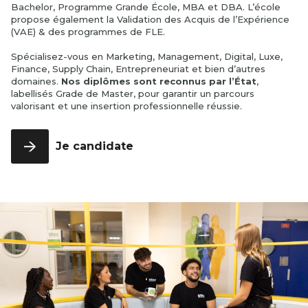
Recherche &
Education
Engagements
année
Bachelor, Programme Grande École, MBA et DBA. L’école
FLE
année
& Influence
nous
internationales
Développement
Incubateur
propose également la Validation des Acquis de l’Expérience
RSE
Contact
Bachelor
Programmes
Istec x EEMI
3ème
Finance &
(VAE) & des programmes de FLE.
Bourses &
Full English
MBA
année
Juridique
Istec Alumni
Financements
Spécialisez-vous en Marketing, Management, Digital, Luxe,
1ère année
TROUVER UNE FORMATION
VAE
Entrepreneuriat
Finance, Supply Chain, Entrepreneuriat et bien d’autres
Contact
Bachelor
& Innovation
domaines.
Nos diplômes sont reconnus par l’État
,
DBA
Full English
labellisés Grade de Master, pour garantir un parcours
International &
valorisant et une insertion professionnelle réussie.
2ème
Geopolitics -
année
Full English
Bachelor
Je candidate
Management &
Full English
RH
3ème
année
Programme
Grande
École 1ère
année
Programme
Grande
École 2ème